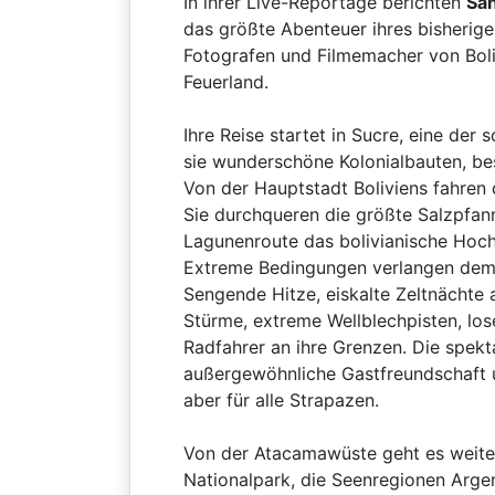
In ihrer Live-Reportage berichten
San
das größte Abenteuer ihres bisherige
Fotografen und Filmemacher von Boli
Feuerland.
Ihre Reise startet in Sucre, eine de
sie wunderschöne Kolonialbauten, be
Von der Hauptstadt Boliviens fahren 
Sie durchqueren die größte Salzpfann
Lagunenroute das bolivianische Hoch
Extreme Bedingungen verlangen dem P
Sengende Hitze, eiskalte Zeltnächte 
Stürme, extreme Wellblechpisten, los
Radfahrer an ihre Grenzen. Die spek
außergewöhnliche Gastfreundschaft u
aber für alle Strapazen.
Von der Atacamawüste geht es weiter
Nationalpark, die Seenregionen Argen