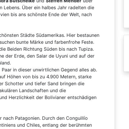
dra Butscheike
und
Steffen Mender
über
n Lebens. Über ein halbes Jahr radelten die
vien bis ans schönste Ende der Welt, nach
r schönsten Städte Südamerikas. Hier bestaunen
suchen bunte Märke und farbenfrohe Feste.
die Beiden Richtung Süden bis nach Tupiza.
e der Erde, den Salar de Uyuni und auf der
land.
aar in dieser unwirtlichen Gegend alles ab.
auf Höhen von bis zu 4.900 Metern, starke
er Schotter und tiefer Sand bringen die
takulären Landschaften und die
nd Herzlichkeit der Bolivianer entschädigen
 nach Patagonien. Durch den Conguillío
tiniens und Chiles, entlang der berühmten