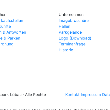
her
Unternehmen
rkaufsstellen
Imagebroschüre
künfte
Hallen
n & Antworten
Parkgelände
se & Parken
Logo (Download)
rdnung
Terminanfrage
Historie
spark Löbau
· Alle Rechte
Kontakt
Impressum
Dat