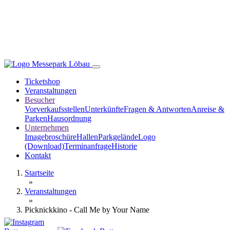
Ticketshop
Veranstaltungen
Besucher
Vorverkaufsstellen
Unterkünfte
Fragen & Antworten
Anreise &
Parken
Hausordnung
Unternehmen
Imagebroschüre
Hallen
Parkgelände
Logo
(Download)
Terminanfrage
Historie
Kontakt
Startseite
»
Veranstaltungen
»
Picknickkino - Call Me by Your Name