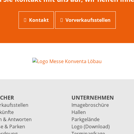
Kontakt
Vorverkaufsstellen
UCHER
UNTERNEHMEN
rkaufsstellen
Imagebroschüre
künfte
Hallen
n & Antworten
Parkgelände
se & Parken
Logo (Download)
ordnung
Terminanfrage