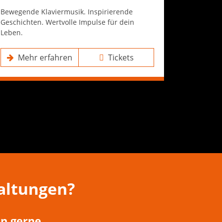
Bewegende Klaviermusik. Inspirierende
Geschichten. Wertvolle Impulse für dein
Leben.
Mehr erfahren
Tickets
altungen?
n gerne.