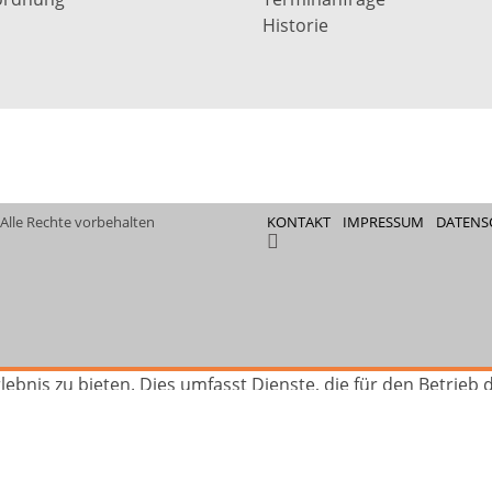
Historie
 Alle Rechte vorbehalten
KONTAKT
IMPRESSUM
DATENS
FACEBOOK
ebnis zu bieten. Dies umfasst Dienste, die für den Betrieb
elbst entscheiden, welche Dienste Sie zulassen möchten. Dür