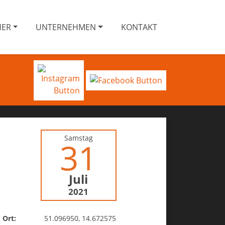
HER
UNTERNEHMEN
KONTAKT
Samstag
31
Juli
2021
Ort:
51.096950, 14.672575