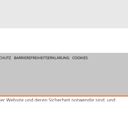
CHUTZ
BARRIEREFREIHEITSERKLÄRUNG
COOKIES
 der Website und deren Sicherheit notwendig sind, und
fen wir zusätzliche Dienste aktivieren?