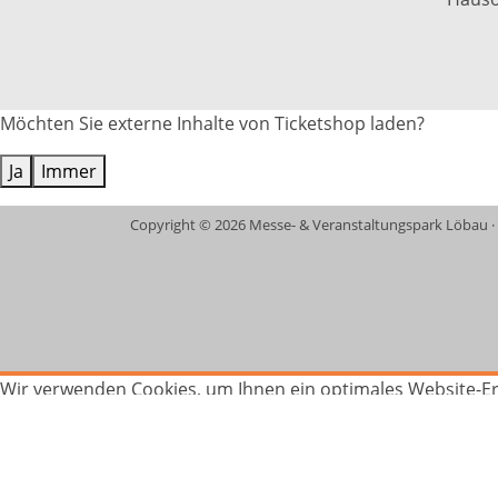
Möchten Sie externe Inhalte von
Ticketshop
laden?
Ja
Immer
Copyright
© 2026 Messe- & Veranstaltungspark Löbau
·
Wir verwenden Cookies, um Ihnen ein optimales Website-Erl
solche, die für andere Zwecke genutzt werden. Sie können s
Details anzeigen
Ablehnen
Das ist ok