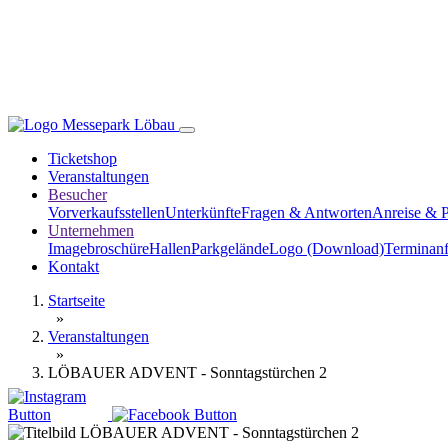
Ticketshop
Veranstaltungen
Besucher
Vorverkaufsstellen
Unterkünfte
Fragen & Antworten
Anreise & 
Unternehmen
Imagebroschüre
Hallen
Parkgelände
Logo (Download)
Terminanf
Kontakt
Startseite
»
Veranstaltungen
»
LÖBAUER ADVENT - Sonntagstürchen 2