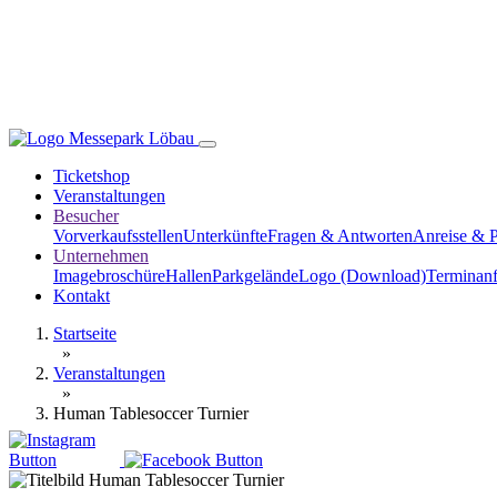
Ticketshop
Veranstaltungen
Besucher
Vorverkaufsstellen
Unterkünfte
Fragen & Antworten
Anreise & 
Unternehmen
Imagebroschüre
Hallen
Parkgelände
Logo (Download)
Terminanf
Kontakt
Startseite
»
Veranstaltungen
»
Human Tablesoccer Turnier