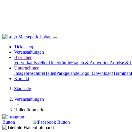
Ticketshop
Veranstaltungen
Besucher
Vorverkaufsstellen
Unterkünfte
Fragen & Antworten
Anreise & 
Unternehmen
Imagebroschüre
Hallen
Parkgelände
Logo (Download)
Terminanf
Kontakt
Startseite
»
Veranstaltungen
»
Hallenflohmarkt