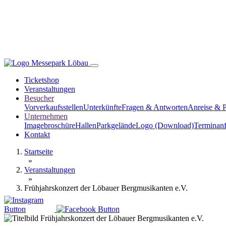
Ticketshop
Veranstaltungen
Besucher
Vorverkaufsstellen
Unterkünfte
Fragen & Antworten
Anreise & 
Unternehmen
Imagebroschüre
Hallen
Parkgelände
Logo (Download)
Terminanf
Kontakt
Startseite
»
Veranstaltungen
»
Frühjahrskonzert der Löbauer Bergmusikanten e.V.