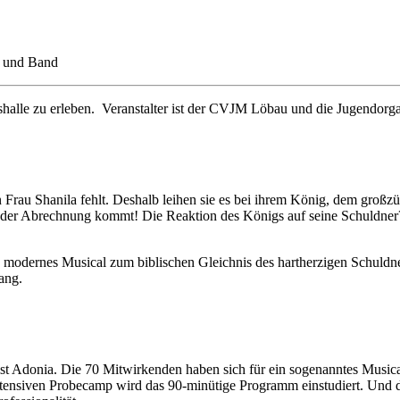
r und Band
shalle zu erleben. Veranstalter ist der CVJM Löbau und die Jugendorga
 Frau Shanila fehlt. Deshalb leihen sie es bei ihrem König, dem großz
der Abrechnung kommt! Die Reaktion des Königs auf seine Schuldner? V
n modernes Musical zum biblischen Gleichnis des hartherzigen Schuld
ang.
s ist Adonia. Die 70 Mitwirkenden haben sich für ein sogenanntes Mu
ntensiven Probecamp wird das 90-minütige Programm einstudiert. Und da