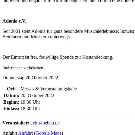
motiviert und begabt, ihre Auftritte begeistern auch durch eine hohe Pr
Adonia e.V.
Seit 2001 steht Adonia für ganz besondere Musicalerlebnisse: Inzwis
Betreuern und Musikern unterwegs.
Der Eintritt ist frei, freiwillige Spende zur Kostendeckung.
Änderungen vorbehalten.
Donnerstag
20
Oktober
2022
Ort:
Messe- & Veranstaltungshalle
Datum:
20. Oktober 2022
Beginn:
19:30 Uhr
Einlass:
18:30 Uhr
Veranstalter:
cvjm-loebau.de
Anfahrt
Anfahrt (Google Maps)