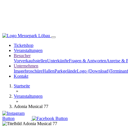
Ticketshop
Veranstaltungen
Besucher
Vorverkaufsstellen
Unterkünfte
Fragen & Antworten
Anreise & 
Unternehmen
Imagebroschüre
Hallen
Parkgelände
Logo (Download)
Terminanf
Kontakt
Startseite
»
Veranstaltungen
»
Adonia Musical 77