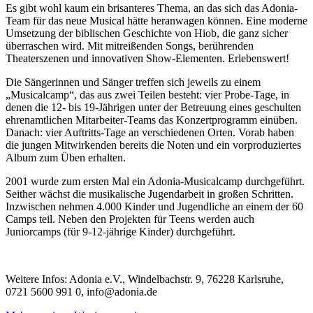
Es gibt wohl kaum ein brisanteres Thema, an das sich das Adonia-
Team für das neue Musical hätte heranwagen können. Eine moderne
Umsetzung der biblischen Geschichte von Hiob, die ganz sicher
überraschen wird. Mit mitreißenden Songs, berührenden
Theaterszenen und innovativen Show-Elementen. Erlebenswert!
Die Sängerinnen und Sänger treffen sich jeweils zu einem
„Musicalcamp“, das aus zwei Teilen besteht: vier Probe-Tage, in
denen die 12- bis 19-Jährigen unter der Betreuung eines geschulten
ehrenamtlichen Mitarbeiter-Teams das Konzertprogramm einüben.
Danach: vier Auftritts-Tage an verschiedenen Orten. Vorab haben
die jungen Mitwirkenden bereits die Noten und ein vorproduziertes
Album zum Üben erhalten.
2001 wurde zum ersten Mal ein Adonia-Musicalcamp durchgeführt.
Seither wächst die musikalische Jugendarbeit in großen Schritten.
Inzwischen nehmen 4.000 Kinder und Jugendliche an einem der 60
Camps teil. Neben den Projekten für Teens werden auch
Juniorcamps (für 9-12-jährige Kinder) durchgeführt.
Weitere Infos: Adonia e.V., Windelbachstr. 9, 76228 Karlsruhe,
0721 5600 991 0, info@adonia.de