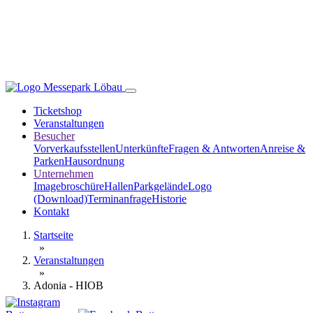
Ticketshop
Veranstaltungen
Besucher
Vorverkaufsstellen
Unterkünfte
Fragen & Antworten
Anreise &
Parken
Hausordnung
Unternehmen
Imagebroschüre
Hallen
Parkgelände
Logo
(Download)
Terminanfrage
Historie
Kontakt
Startseite
»
Veranstaltungen
»
Adonia - HIOB