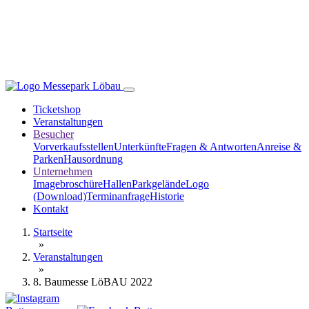
Ticketshop
Veranstaltungen
Besucher
Vorverkaufsstellen
Unterkünfte
Fragen & Antworten
Anreise &
Parken
Hausordnung
Unternehmen
Imagebroschüre
Hallen
Parkgelände
Logo
(Download)
Terminanfrage
Historie
Kontakt
Startseite
»
Veranstaltungen
»
8. Baumesse LöBAU 2022